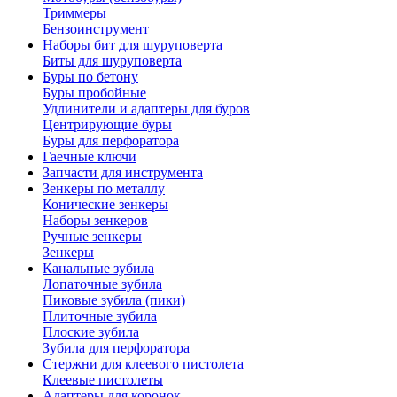
Триммеры
Бензоинструмент
Наборы бит для шуруповерта
Биты для шуруповерта
Буры по бетону
Буры пробойные
Удлинители и адаптеры для буров
Центрирующие буры
Буры для перфоратора
Гаечные ключи
Запчасти для инструмента
Зенкеры по металлу
Конические зенкеры
Наборы зенкеров
Ручные зенкеры
Зенкеры
Канальные зубила
Лопаточные зубила
Пиковые зубила (пики)
Плиточные зубила
Плоские зубила
Зубила для перфоратора
Стержни для клеевого пистолета
Клеевые пистолеты
Адаптеры для коронок