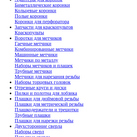
Биметаллические коронки
Кольцевые коронки
Полые коронки
Коронки для перфоратора
Запчасти для краскопультов
Краскопульты
Воротки для метчиков
Гаечные метчики
Комбинированные метчики
Машинные метчики
Метчики по металлу
Наборы метчиков и плашек
Трубные метчики
Метчики для нарезания резьбы
Наборы торцевых головок
Отрезные круги и диски
Пилки и полотна для лобзика
Плашки для дюймовой резьбы
Плашки для метрической резьбы
Плашкодержатели и трещотки
Трубные плашки
Плашки для нарезки резьбы
Двухсторонние сверла
Наборы сверл