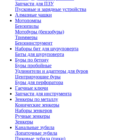
Запчасти для ПЗУ
Пусковые и зарядные устройства
Алмазные чашки
Мотопомпы
Бензопилы
Мотобуры (бензобуры)
Триммеры
Бензоинструмент
Наборы бит для шуруповерта
Биты для шуруповерта
Буры по бетону
Буры пробойные
Удлинители и адаптеры для буров
Центрирующие буры
Буры для перфоратора
Гаечные ключи
Запчасти для инструмента
Зенкеры по металлу
Конические зенкеры
Наборы зенкеров
Ручные зенкеры
Зенкеры
Канальные зубила
Лопаточные зубила
Пиковые зубила (пики)