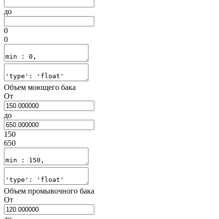
до
0
0
Объем моющего бака
От
до
150
650
Объем промывочного бака
От
до