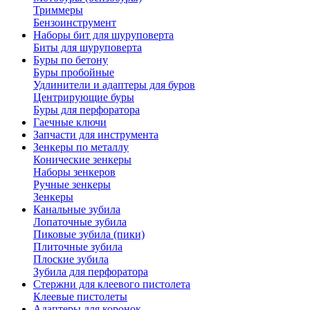
Триммеры
Бензоинструмент
Наборы бит для шуруповерта
Биты для шуруповерта
Буры по бетону
Буры пробойные
Удлинители и адаптеры для буров
Центрирующие буры
Буры для перфоратора
Гаечные ключи
Запчасти для инструмента
Зенкеры по металлу
Конические зенкеры
Наборы зенкеров
Ручные зенкеры
Зенкеры
Канальные зубила
Лопаточные зубила
Пиковые зубила (пики)
Плиточные зубила
Плоские зубила
Зубила для перфоратора
Стержни для клеевого пистолета
Клеевые пистолеты
Адаптеры для коронок