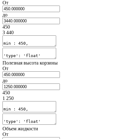
От
до
450
3 440
Полезная высота корзины
От
до
450
1 250
Объем жидкости
От