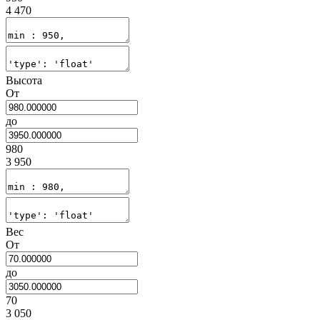
4 470
Высота
От
до
980
3 950
Вес
От
до
70
3 050