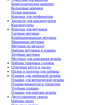
Биметаллические коронки
Кольцевые коронки
Полые коронки
Коронки для перфоратора
Запчасти для краскопультов
Краскопульты
Воротки для метчиков
Гаечные метчики
Комбинированные метчики
Машинные метчики
Метчики по металлу
Наборы метчиков и плашек
Трубные метчики
Метчики для нарезания резьбы
Наборы торцевых головок
Отрезные круги и диски
Пилки и полотна для лобзика
Плашки для дюймовой резьбы
Плашки для метрической резьбы
Плашкодержатели и трещотки
Трубные плашки
Плашки для нарезки резьбы
Двухсторонние сверла
Наборы сверл