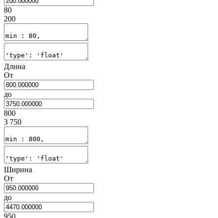
80
200
Длина
От
до
800
3 750
Ширина
От
до
950