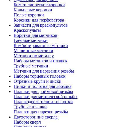
Биметаллические коронки
Кольцевые коронки
Полые коронки
Коронки для перфоратора
Запчасти для краскопультов
Краскопульты
Воротки для метчиков
Гаечные метчики
Комбинированные метчики
Машинные метчики
Метчики по металлу
Наборы метчиков и плашек
Трубные метчики
Метчики для нарезания резьбы
Наборы торцевых головок
Отрезные круги и диски
Пилки и полотна для лобзика
Плашки для дюймовой резьбы
Плашки для метрической резьбы
Плашкодержатели и трещотки
Трубные плашки
Плашки для нарезки резьбы
Двухсторонние сверла
Наборы сверл