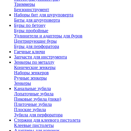
Триммеры
Бензоинструмент
Наборы бит для шуруповерта
Биты для шуруповерта
Буры по бетону
Буры пробойные
Удлинители и адаптеры для буров
Центрирующие буры
Буры для перфоратора
Гаечные ключи
Запчасти для инструмента
Зенкеры по металлу
Конические зенкеры
Наборы зенкеров
Ручные зенкеры
Зенкеры
Канальные зубила
Лопаточные зубила
Пиковые зубила (пики)
Плиточные зубила
Плоские зубила
Зубила для перфоратора
Стержни для клеевого пистолета
Клеевые пистолеты
Адаптеры для коронок