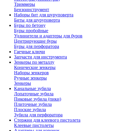
Триммеры
Бензоинструмент
Наборы бит для шуруповерта
Биты для шуруповерта
Буры по бетону
Буры пробойные
Удлинители и адаптеры для буров
Центрирующие буры
Буры для перфоратора
Гаечные ключи
Запчасти для инструмента
Зенкеры по металлу
Конические зенкеры
Наборы зенкеров
Ручные зенкеры
Зенкеры
Канальные зубила
Лопаточные зубила
Пиковые зубила (пики)
Плиточные зубила
Плоские зубила
Зубила для перфоратора
Стержни для клеевого пистолета
Клеевые пистолеты
Адаптеры для коронок