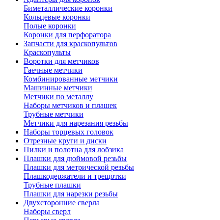
Биметаллические коронки
Кольцевые коронки
Полые коронки
Коронки для перфоратора
Запчасти для краскопультов
Краскопульты
Воротки для метчиков
Гаечные метчики
Комбинированные метчики
Машинные метчики
Метчики по металлу
Наборы метчиков и плашек
Трубные метчики
Метчики для нарезания резьбы
Наборы торцевых головок
Отрезные круги и диски
Пилки и полотна для лобзика
Плашки для дюймовой резьбы
Плашки для метрической резьбы
Плашкодержатели и трещотки
Трубные плашки
Плашки для нарезки резьбы
Двухсторонние сверла
Наборы сверл