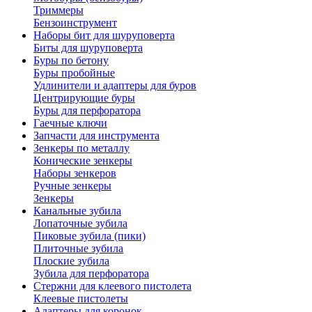
Триммеры
Бензоинструмент
Наборы бит для шуруповерта
Биты для шуруповерта
Буры по бетону
Буры пробойные
Удлинители и адаптеры для буров
Центрирующие буры
Буры для перфоратора
Гаечные ключи
Запчасти для инструмента
Зенкеры по металлу
Конические зенкеры
Наборы зенкеров
Ручные зенкеры
Зенкеры
Канальные зубила
Лопаточные зубила
Пиковые зубила (пики)
Плиточные зубила
Плоские зубила
Зубила для перфоратора
Стержни для клеевого пистолета
Клеевые пистолеты
Адаптеры для коронок