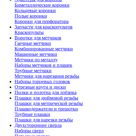
Биметаллические коронки
Кольцевые коронки
Полые коронки
Коронки для перфоратора
Запчасти для краскопультов
Краскопульты
Воротки для метчиков
Гаечные метчики
Комбинированные метчики
Машинные метчики
Метчики по металлу
Наборы метчиков и плашек
Трубные метчики
Метчики для нарезания резьбы
Наборы торцевых головок
Отрезные круги и диски
Пилки и полотна для лобзика
Плашки для дюймовой резьбы
Плашки для метрической резьбы
Плашкодержатели и трещотки
Трубные плашки
Плашки для нарезки резьбы
Двухсторонние сверла
Наборы сверл