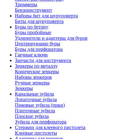
Триммеры
Бензоинструмент
Наборы бит для шуруповерта
Биты для шуруповерта
Буры по бетону
Буры пробойные
Удлинители и адаптеры для буров
Центрирующие буры
Буры для перфоратора
Гаечные ключи
Запчасти для инструмента
Зенкеры по металлу
Конические зенкеры
Наборы зенкеров
Ручные зенкеры
Зенкеры
Канальные зубила
Лопаточные зубила
Пиковые зубила (пики)
Плиточные зубила
Плоские зубила
Зубила для перфоратора
Стержни для клеевого пистолета
Клеевые пистолеты
Адаптеры для коронок