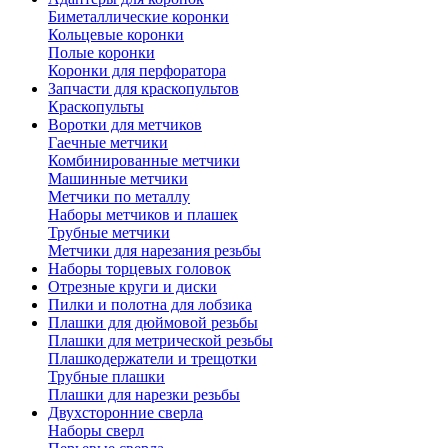
Биметаллические коронки
Кольцевые коронки
Полые коронки
Коронки для перфоратора
Запчасти для краскопультов
Краскопульты
Воротки для метчиков
Гаечные метчики
Комбинированные метчики
Машинные метчики
Метчики по металлу
Наборы метчиков и плашек
Трубные метчики
Метчики для нарезания резьбы
Наборы торцевых головок
Отрезные круги и диски
Пилки и полотна для лобзика
Плашки для дюймовой резьбы
Плашки для метрической резьбы
Плашкодержатели и трещотки
Трубные плашки
Плашки для нарезки резьбы
Двухсторонние сверла
Наборы сверл