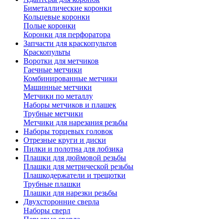
Биметаллические коронки
Кольцевые коронки
Полые коронки
Коронки для перфоратора
Запчасти для краскопультов
Краскопульты
Воротки для метчиков
Гаечные метчики
Комбинированные метчики
Машинные метчики
Метчики по металлу
Наборы метчиков и плашек
Трубные метчики
Метчики для нарезания резьбы
Наборы торцевых головок
Отрезные круги и диски
Пилки и полотна для лобзика
Плашки для дюймовой резьбы
Плашки для метрической резьбы
Плашкодержатели и трещотки
Трубные плашки
Плашки для нарезки резьбы
Двухсторонние сверла
Наборы сверл