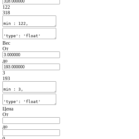
122
318
Вес
От
до
3
193
Цена
От
до
0