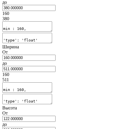
до
160
380
Ширина
От
до
160
511
Высота
От
до