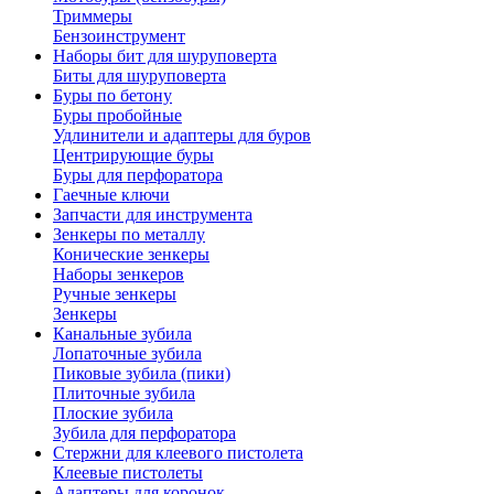
Триммеры
Бензоинструмент
Наборы бит для шуруповерта
Биты для шуруповерта
Буры по бетону
Буры пробойные
Удлинители и адаптеры для буров
Центрирующие буры
Буры для перфоратора
Гаечные ключи
Запчасти для инструмента
Зенкеры по металлу
Конические зенкеры
Наборы зенкеров
Ручные зенкеры
Зенкеры
Канальные зубила
Лопаточные зубила
Пиковые зубила (пики)
Плиточные зубила
Плоские зубила
Зубила для перфоратора
Стержни для клеевого пистолета
Клеевые пистолеты
Адаптеры для коронок