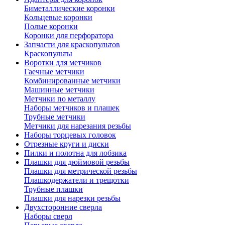
Биметаллические коронки
Кольцевые коронки
Полые коронки
Коронки для перфоратора
Запчасти для краскопультов
Краскопульты
Воротки для метчиков
Гаечные метчики
Комбинированные метчики
Машинные метчики
Метчики по металлу
Наборы метчиков и плашек
Трубные метчики
Метчики для нарезания резьбы
Наборы торцевых головок
Отрезные круги и диски
Пилки и полотна для лобзика
Плашки для дюймовой резьбы
Плашки для метрической резьбы
Плашкодержатели и трещотки
Трубные плашки
Плашки для нарезки резьбы
Двухсторонние сверла
Наборы сверл