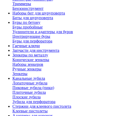
Триммеры
Бензоинструмент
Наборы бит для шуруповерта
Биты для шуруповерта
Буры по бетону
Буры пробойные
Удлинители и адаптеры для буров
Центрирующие буры
Буры для перфоратора
Гаечные ключи
Запчасти для инструмента
Зенкеры по металлу
Конические зенкеры
Наборы зенкеров
Ручные зенкеры
Зенкеры
Канальные зубила
Лопаточные зубила
Пиковые зубила (пики)
Плиточные зубила
Плоские зубила
Зубила для перфоратора
Стержни для клеевого пистолета
Клеевые пистолеты
Адаптеры для коронок