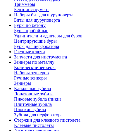
Триммеры
Бензоинструмент
Наборы бит для шуруповерта
Биты для шуруповерта
Буры по бетону
Буры пробойные
Удлинители и адаптеры для буров
Центрирующие буры
Буры для перфоратора
Гаечные ключи
Запчасти для инструмента
Зенкеры по металлу
Конические зенкеры
Наборы зенкеров
Ручные зенкеры
Зенкеры
Канальные зубила
Лопаточные зубила
Пиковые зубила (пики)
Плиточные зубила
Плоские зубила
Зубила для перфоратора
Стержни для клеевого пистолета
Клеевые пистолеты
Адаптеры для коронок