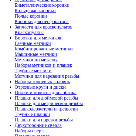
Биметаллические коронки
Кольцевые коронки
Полые коронки
Коронки для перфоратора
Запчасти для краскопультов
Краскопульты
Воротки для метчиков
Гаечные метчики
Комбинированные метчики
Машинные метчики
Метчики по металлу
Наборы метчиков и плашек
Трубные метчики
Метчики для нарезания резьбы
Наборы торцевых головок
Отрезные круги и диски
Пилки и полотна для лобзика
Плашки для дюймовой резьбы
Плашки для метрической резьбы
Плашкодержатели и трещотки
Трубные плашки
Плашки для нарезки резьбы
Двухсторонние сверла
Наборы сверл