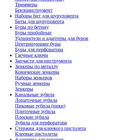
Триммеры
Бензоинструмент
Наборы бит для шуруповерта
Биты для шуруповерта
Буры по бетону
Буры пробойные
Удлинители и адаптеры для буров
Центрирующие буры
Буры для перфоратора
Гаечные ключи
Запчасти для инструмента
Зенкеры по металлу
Конические зенкеры
Наборы зенкеров
Ручные зенкеры
Зенкеры
Канальные зубила
Лопаточные зубила
Пиковые зубила (пики)
Плиточные зубила
Плоские зубила
Зубила для перфоратора
Стержни для клеевого пистолета
Клеевые пистолеты
Адаптеры для коронок