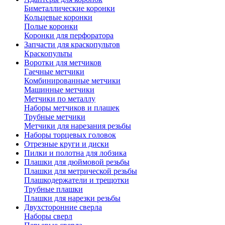
Биметаллические коронки
Кольцевые коронки
Полые коронки
Коронки для перфоратора
Запчасти для краскопультов
Краскопульты
Воротки для метчиков
Гаечные метчики
Комбинированные метчики
Машинные метчики
Метчики по металлу
Наборы метчиков и плашек
Трубные метчики
Метчики для нарезания резьбы
Наборы торцевых головок
Отрезные круги и диски
Пилки и полотна для лобзика
Плашки для дюймовой резьбы
Плашки для метрической резьбы
Плашкодержатели и трещотки
Трубные плашки
Плашки для нарезки резьбы
Двухсторонние сверла
Наборы сверл