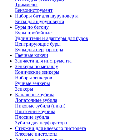
Триммеры
Бензоинструмент
Наборы бит для шуруповерта
Биты для шуруповерта
Буры по бетону
Буры пробойные
Удлинители и адаптеры для буров
Центрирующие буры
Буры для перфоратора
Гаечные ключи
Запчасти для инструмента
Зенкеры по металлу
Конические зенкеры
Наборы зенкеров
Ручные зенкеры
Зенкеры
Канальные зубила
Лопаточные зубила
Пиковые зубила (пики)
Плиточные зубила
Плоские зубила
Зубила для перфоратора
Стержни для клеевого пистолета
Клеевые пистолеты
Адаптеры для коронок