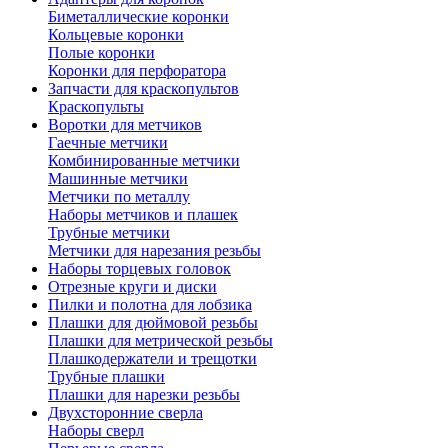
Биметаллические коронки
Кольцевые коронки
Полые коронки
Коронки для перфоратора
Запчасти для краскопультов
Краскопульты
Воротки для метчиков
Гаечные метчики
Комбинированные метчики
Машинные метчики
Метчики по металлу
Наборы метчиков и плашек
Трубные метчики
Метчики для нарезания резьбы
Наборы торцевых головок
Отрезные круги и диски
Пилки и полотна для лобзика
Плашки для дюймовой резьбы
Плашки для метрической резьбы
Плашкодержатели и трещотки
Трубные плашки
Плашки для нарезки резьбы
Двухсторонние сверла
Наборы сверл