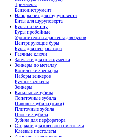
Триммеры
Бензоинструмент
Наборы бит для шуруповерта
Биты для шуруповерта
Буры по бетону
Буры пробойные
Удлинители и адаптеры для буров
Центрирующие буры
Буры для перфоратора
Гаечные ключи
Запчасти для инструмента
Зенкеры по металлу
Конические зенкеры
Наборы зенкеров
Ручные зенкеры
Зенкеры
Канальные зубила
Лопаточные зубила
Пиковые зубила (пики)
Плиточные зубила
Плоские зубила
Зубила для перфоратора
Стержни для клеевого пистолета
Клеевые пистолеты
Адаптеры для коронок