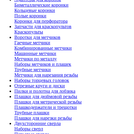
Биметаллические коронки
Кольцевые коронки
Полые коронки
Коронки для перфоратора
Запчасти для краскопультов
Краскопульты
Воротки для метчиков
Гаечные метчики
Комбинированные метчики
Машинные метчики
Метчики по металлу
Наборы метчиков и плашек
Трубные метчики
Метчики для нарезания резьбы
Наборы торцевых головок
Отрезные круги и диски
Пилки и полотна для лобзика
Плашки для дюймовой резьбы
Плашки для метрической резьбы
Плашкодержатели и трещотки
Трубные плашки
Плашки для нарезки резьбы
Двухсторонние сверла
Наборы сверл