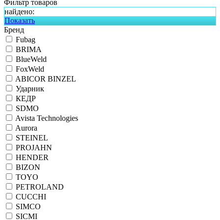
Фильтр товаров
найдено:
Показать
Бренд
Fubag
BRIMA
BlueWeld
FoxWeld
ABICOR BINZEL
Ударник
КЕДР
SDMO
Avista Technologies
Aurora
STEINEL
PROJAHN
HENDER
BIZON
TOYO
PETROLAND
CUCCHI
SIMCO
SICMI