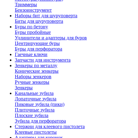
Триммеры
Бензоинструмент
Наборы бит для шуруповерта
Биты для шуруповерта
Буры по бетону
Буры пробойные
Удлинители и адаптеры для буров
Центрирующие буры
Буры для перфоратора
Гаечные ключи
Запчасти для инструмента
Зенкеры по металлу
Конические зенкеры
Наборы зенкеров
Ручные зенкеры
Зенкеры
Канальные зубила
Лопаточные зубила
Пиковые зубила (пики)
Плиточные зубила
Плоские зубила
Зубила для перфоратора
Стержни для клеевого пистолета
Клеевые пистолеты
Адаптеры для коронок