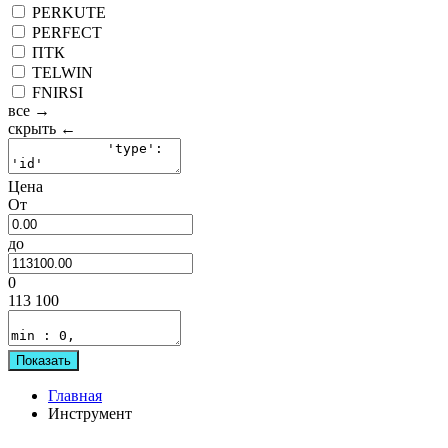
PERKUTE
PERFECT
ПТК
TELWIN
FNIRSI
все →
скрыть ←
Цена
От
до
0
113 100
Показать
Главная
Инструмент