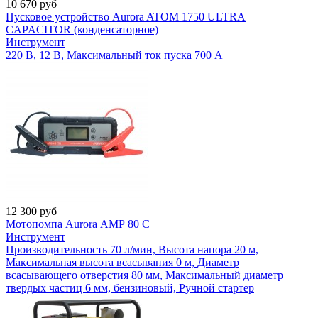
10 670
руб
Пусковое устройство Aurora ATOM 1750 ULTRA
CAPACITOR (конденсаторное)
Инструмент
220 В, 12 В, Максимальный ток пуска 700 А
12 300
руб
Мотопомпа Aurora АМР 80 С
Инструмент
Производительность 70 л/мин, Высота напора 20 м,
Максимальная высота всасывания 0 м, Диаметр
всасывающего отверстия 80 мм, Максимальный диаметр
твердых частиц 6 мм, бензиновый, Ручной стартер