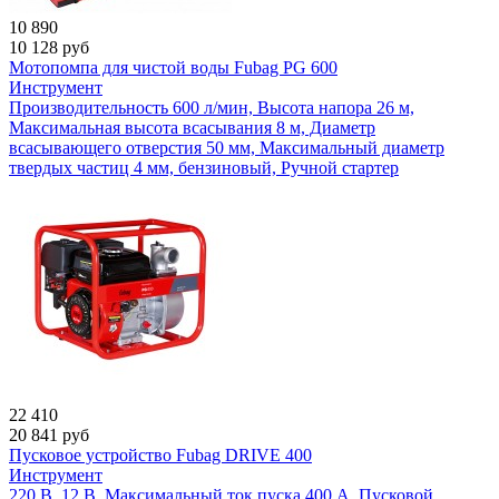
10 890
10 128
руб
Мотопомпа для чистой воды Fubag PG 600
Инструмент
Производительность 600 л/мин, Высота напора 26 м,
Максимальная высота всасывания 8 м, Диаметр
всасывающего отверстия 50 мм, Максимальный диаметр
твердых частиц 4 мм, бензиновый, Ручной стартер
22 410
20 841
руб
Пусковое устройство Fubag DRIVE 400
Инструмент
220 В, 12 В, Максимальный ток пуска 400 А, Пусковой