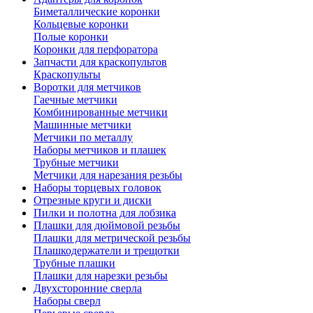
Биметаллические коронки
Кольцевые коронки
Полые коронки
Коронки для перфоратора
Запчасти для краскопультов
Краскопульты
Воротки для метчиков
Гаечные метчики
Комбинированные метчики
Машинные метчики
Метчики по металлу
Наборы метчиков и плашек
Трубные метчики
Метчики для нарезания резьбы
Наборы торцевых головок
Отрезные круги и диски
Пилки и полотна для лобзика
Плашки для дюймовой резьбы
Плашки для метрической резьбы
Плашкодержатели и трещотки
Трубные плашки
Плашки для нарезки резьбы
Двухсторонние сверла
Наборы сверл